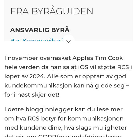
FRA BYRÅGUIDEN
ANSVARLIG BYRÅ
Bas Kommunikasjon
Digitalbyrå
I november overrasket Apples Tim Cook
hele verden da han sa at iOS vil støtte RCS i
Betalt innhold
løpet av 2024. Alle som er opptatt av god
kundekommunikasjon kan nå glede seg –
for i høst skjer det!
I dette blogginnlegget kan du lese mer
om hva RCS betyr for kommunikasjonen
med kundene dine, hva slags muligheter
det gir, om GDPR/markedsføringsloven