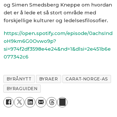
og Simen Smedsberg Kneppe om hvordan
det er å lede et så stort område med
forskjellige kulturer og ledelsesfilosofier.
https://open.spotify.com/episode/0achsInd
oH9km6G0Ovwo9p?
si=974f2df3598e4e24&nd=1&dlsi=2e451b6e
077342c6
BYRÅNYTT
BYRAER
CARAT-NORGE-AS
BYRAGUIDEN